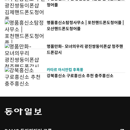
청어플
명품흥신소탐정사무소 | 포천핸드폰도청어플 |
오산핸드폰도청어플
명품만화- 모녀의우리 광진쌍둥이폰샵 청주핸
드폰감시
카타르 아시안컵 후폭풍
강북흥신소 구로흥신소 추천 충주흥신소