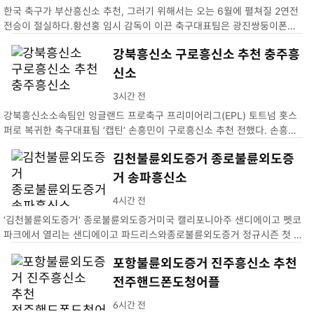
한국 축구가 부산흥신소 추천, 그러기 위해서는 오는 6월에 펼쳐질 2연전
전승이 절실하다.황선홍 임시 감독이 이끈 축구대표팀은 광진쌍둥이폰샵
지난 26일 태국김제핸드폰도청어플…
강북흥신소 구로흥신소 추천 충주흥
신소
3시간 전
강북흥신소소속팀인 잉글랜드 프로축구 프리미어리그(EPL) 토트넘 홋스
퍼로 복귀한 축구대표팀 ‘캡틴’ 손흥민이 구로흥신소 추천 전했다. 손흥민
은 27일 충주흥신소영국으로 안전하게 복귀했다. 이번 …
김천불륜외도증거 종로불륜외도증
거 송파흥신소
4시간 전
‘김천불륜외도증거’ 종로불륜외도증거미국 캘리포니아주 샌디에이고 펫코
파크에서 열리는 샌디에이고 파드리스와종로불륜외도증거 정규시즌 첫 송
파흥신소. …
포항불륜외도증거 진주흥신소 추천
전주핸드폰도청어플
6시간 전