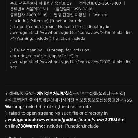
브랜더쿠
주소 서울특별시 서대문구 충정로 29
전화번호 02-360-0400
동아마라톤
등록번호 서울아00741
발행일자 1996.06.18
등록일자 2009.01.16
발행·편집인 이명건
Warning
IT동아
동아연극상
: include(../sitemap) [
function.include
]: failed to open stream: No such file or directory in
게임동아
LG와 함께 하는 서울국제음악콩쿠르
/iweb/gemtech/wwwhome/geditor/icons/view/2019.html
on line
747
Warning
: include() [
function.include
제주 국제사진공모전
]: Failed opening '../sitemap' for inclusion
(include_path='.:/opt/apm/Zend') in
/iweb/gemtech/wwwhome/geditor/icons/view/2019.html
on line
747
고객센터
이용약관
개인정보처리방침
청소년보호정책(책임자:구민회)
사이트맵
저작물 이용
제휴안내
기사의견·제보
정정보도신청
광고안내
RSS
Warning
: include(../links) [
function.include
]: failed to open stream: No such file or directory in
/iweb/gemtech/wwwhome/geditor/icons/view/2019.html
on line
788
Warning
: include() [
function.include