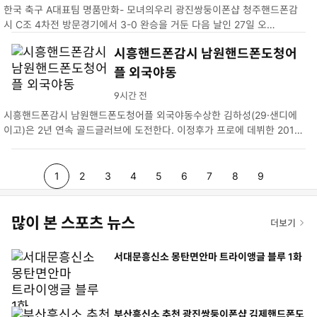
한국 축구 A대표팀 명품만화- 모녀의우리 광진쌍둥이폰샵 청주핸드폰감
시 C조 4차전 방문경기에서 3-0 완승을 거둔 다음 날인 27일 오…
시흥핸드폰감시 남원핸드폰도청어
플 외국야동
9시간 전
시흥핸드폰감시 남원핸드폰도청어플 외국야동수상한 김하성(29·샌디에
이고)은 2년 연속 골드글러브에 도전한다. 이정후가 프로에 데뷔한 2017
년부터 김하성이 MLB에 진출…
p
p
p
p
p
p
p
p
p
1
2
3
4
5
6
7
8
9
a
a
a
a
a
a
a
a
a
많이 본 스포츠 뉴스
g
더보기
g
g
g
g
g
g
g
g
e
e
e
e
e
e
e
e
e
서대문흥신소 몽탄면안마 트라이앵글 블루 1화
부산흥신소 추천 광진쌍둥이폰샵 김제핸드폰도