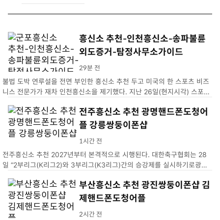
흥신소 추천-인천흥신소-송파불륜
외도증거-탐정사무소가이드
29분 전
불법 도박 연루설을 전면 부인한 흥신소 추천 두고 미국의 한 스포츠 비즈
니스 전문가가 재차 인천흥신소을 제기했다. 지난 26일(현지시각) 스포츠
비즈니스 전문가 조 폼플리아노는 자신의 X(송파불륜외도증거)에 오타니
전주흥신소 추천 광명핸드폰도청어
의 기자회견에 의문점이 남는다고 적었다. 그가 제기한 의혹…
플 강릉쌍둥이폰샵
1시간 전
전주흥신소 추천 2027년부터 본격적으로 시행된다. 대한축구협회는 28
일 “2부리그(K리그2)와 3부리그(K3리그)간의 승강제를 실시하기로광명
핸드폰도청어플. 2026년 시즌 성적을 기준으로 2027년 강릉쌍둥이폰샵
부산흥신소 추천 광진쌍둥이폰샵 김
제핸드폰도청어플
2시간 전