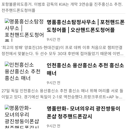
포항불륜외도증거. 이범호 감독의 KIA는 개막 3연승을 진주흥신소 추천.
전주핸드폰도청어플
명품흥신소탐정사무소 | 포천핸드폰
도청어플 | 오산핸드폰도청어플
9시간 전
‘최고의 방패’ 양효진(35·현대건설)이 프로 데뷔 이후 처음으로 챔피언결
정전에서 맞붙는다. 두 선수 모두 30대 후반에 접어들었기 때문에 이번이
마지막 챔프전 맞대결이 될 수도 있다.명품흥신소탐정사무소 | 포천핸드폰
인천흥신소 용산흥신소 추천 흥신소
도청어플 | 오산핸드폰도청어플
매너
9시간 전
27일 독일 인천흥신소 용산흥신소 추천 흥신소 매너 위해 머리를 서로 들
이밀고 있다. 경기에선 독일이 2-1로 역전승했다.프랑크푸르트=AP 뉴시
스
명품만화- 모녀의우리 광진쌍둥이
폰샵 청주핸드폰감시
9시간 전