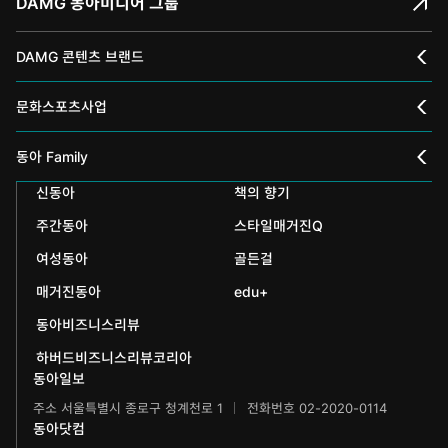
DAMG 동아미디어 그룹
DAMG 콘텐츠 브랜드
채널A
문화스포츠사업
스포츠동아
동아 신춘문예
동아 Family
어린이동아
신동아
책의 향기
동아국악콩쿠르
인촌기념회
주간동아
스타일매거진Q
에듀동아
동아음악콩쿠르
일민미술관
여성동아
골든걸
과학동아
동아뮤지컬콩쿠르
신문박물관
매거진동아
edu+
어린이과학동아
동아비즈니스리뷰
동아무용콩쿠르
화정평화재단
하버드비즈니스리뷰코리아
수학동아
동아주니어음악콩쿠르
하서학술재단
동아일보
주소 서울특별시 종로구 청계천로 1
전화번호 02-2020-0114
어린이수학동아
동아주니어국악콩쿠르
동아닷컴