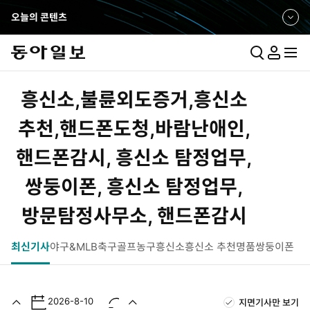
오늘의 콘텐츠
펼
쳐
보
통
마
전
기
합
이
체
검
페
메
흥신소,불륜외도증거,흥신소
색
이
뉴
지
펼
추천,핸드폰도청,바람난애인,
치
핸드폰감시, 흥신소 탐정업무,
기
쌍둥이폰, 흥신소 탐정업무,
방문탐정사무소, 핸드폰감시
최신기사
야구&MLB
축구
골프
농구
흥신소
흥신소 추천
명품쌍둥이폰
2026-8-10
지면기사만 보기