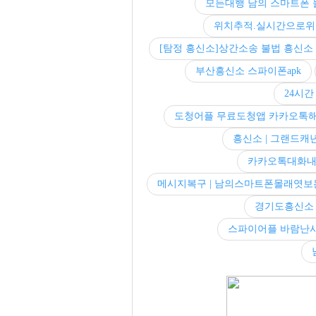
모든대행 남의 스마트폰 
위치추적.실시간으로위치
[탐정 흥신소]상간소송 불법 흥신소
부산흥신소 스파이폰apk
24시간
도청어플 무료도청앱 카카오톡
흥신소 | 그랜드
카카오톡대화내
메시지복구 | 남의스마트폰몰래엿
경기도흥신소 
스파이어플 바람난