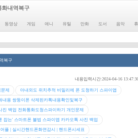
통화내역복구
동영상
게임
애니
유틸
만화
도서
음악
내역복구
내용입력시간:2024-04-16 13:47:3
업문제
아내외도 위치추적 비밀리에 폰 도청하기 스파이앱
화내용 쌍둥이폰 삭제된카톡내용확인및복구
사진 백업 전화통화도청스파이하기 개인문제
륜 잡는' 스마트폰 불법 스파이앱 카카오톡 사진 백업
어플 | 실시간핸드폰화면감시 | 핸드폰시세표