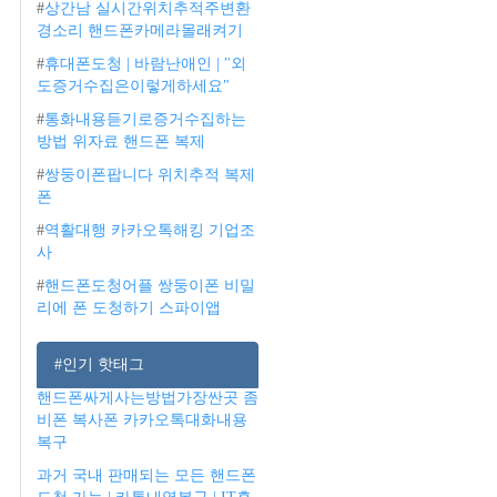
#
상간남 실시간위치추적주변환
경소리 핸드폰카메라몰래켜기
#
휴대폰도청 | 바람난애인 | "외
도증거수집은이렇게하세요"
#
통화내용듣기로증거수집하는
방법 위자료 핸드폰 복제
#
쌍둥이폰팝니다 위치추적 복제
폰
#
역활대행 카카오톡해킹 기업조
사
#
핸드폰도청어플 쌍둥이폰 비밀
리에 폰 도청하기 스파이앱
#인기 핫태그
핸드폰싸게사는방법가장싼곳 좀
비폰 복사폰 카카오톡대화내용
복구
과거 국내 판매되는 모든 핸드폰