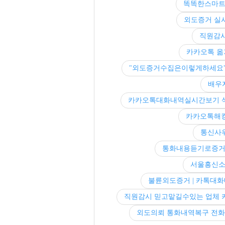
똑똑한스마트
외도증거 실
직원감시
카카오톡 옮
"외도증거수집은이렇게하세요" 
배우
카카오톡대화내역실시간보기 
카카오톡해킹
통신사위
통화내용듣기로증거
서울흥신소
불륜외도증거 | 카톡대화
직원감시 믿고맡길수있는 업체 
외도의뢰 통화내역복구 전