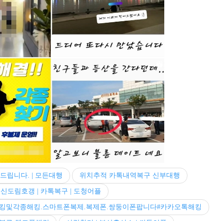
드립니다. | 모든대행
위치추적 카톡내역복구 신부대행
신도림호갱 | 카톡복구 | 도청어플
킹및각종해킹.스마트폰복제.복제폰.쌍둥이폰팝니다#카카오톡해킹