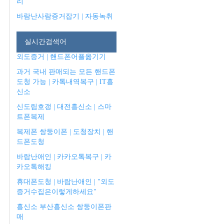
리
바람난사람증거잡기 | 자동녹취
실시간검색어
외도증거 | 핸드폰어플옮기기
과거 국내 판매되는 모든 핸드폰
도청 가능 | 카톡내역복구 | IT흥
신소
신도림호갱 | 대전흥신소 | 스마
트폰복제
복제폰 쌍둥이폰 | 도청장치 | 핸
드폰도청
바람난애인 | 카카오톡복구 | 카
카오톡해킹
휴대폰도청 | 바람난애인 | "외도
증거수집은이렇게하세요"
흥신소 부산흥신소 쌍둥이폰판
매