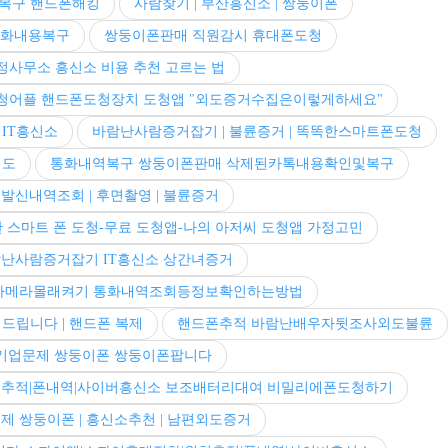
복구 핸드폰해킹
사람찾기 | 부산흥신소 | 쌍둥이폰
대화내용복구
쌍둥이폰판매 직원감시 휴대폰도청
정사무소 흥신소 비용 추천 고르는 법
청어플 핸드폰도청장치 도청앱 "외도증거수집은이렇게하세요"
 IT흥신소
바람난사람증거잡기 | 불륜증거 | 똑똑한스마트폰도청
외도
통화내역복구 쌍둥이폰판매 삭제된카톡내용확인및복구
발신내역조회 | 후면촬영 | 불륜증거
스마트 폰 도청-무료 도청앱-나의 아저씨 도청앱 가정고민
난사람증거잡기 IT흥신소 상간녀증거
카메라몰래켜기 통화내역조회등정보확인하는방법
드립니다 | 핸드폰 복제
핸드폰추적 바람난배우자뒷조사외도불륜
기업문제 쌍둥이폰 쌍둥이폰팝니다
치추적|폰내역|사이버흥신소 보조배터리대여 비밀리에폰도청하기
제 쌍둥이폰 | 흥신소추천 | 남편외도증거