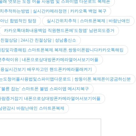
몰래 엿보는 도청 어플 사용법 및 스파이앱 다운로드 복제폰
추적하는방법 | 실시간카메라정면 | 카카오톡 백업 복구
 아닌 합법적인 탐정
실시간위치추적 | 스마트폰복제 | 바람난애인
카카오톡대화내용백업 직원핸드폰에'도청앱' 남편외도증거
 친절상담 | 24시간 친절상담 | 성남흥신소
해킹및각종해킹.스마트폰복제.복제폰.쌍둥이폰팝니다카카오톡해킹
캐년추락이유 | 내폰으로상대방폰카메라열어서보기어플
용실시간보기 배우자고민 핸드폰카메라몰래켜기
보는도청어플사용법및스파이앱다운로드 | 쌍둥이폰.복제폰이궁금하신분
'불륜 잡는' 스마트폰 불법 스파이앱 메시지복구
사람증거잡기 내폰으로상대방폰카메라열어서보기어플
남편감시 바람난애인 스마트폰복제