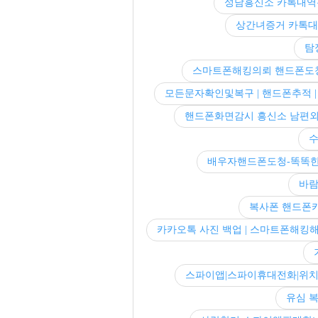
성남흥신소 카톡내역
상간녀증거 카톡
탐
스마트폰해킹의뢰 핸드폰도
모든문자확인및복구 | 핸드폰추적 |
핸드폰화면감시 흥신소 남편
수
배우자핸드폰도청-똑똑한 
바람
복사폰 핸드폰
카카오톡 사진 백업 | 스마트폰해킹해
스파이앱|스파이휴대전화|위
유심 복