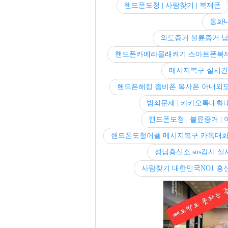
핸드폰도청 | 사람찾기 | 복제폰
통화
외도증거 불륜증거 
핸드폰카메라몰래켜기 스마트폰복
메시지복구 실시
핸드폰해킹 좀비폰 복사폰 아내외
범죄문제 | 카카오톡대화내
핸드폰도청 | 불륜증거 |
핸드폰도청어플 메시지복구 카톡대
성남흥신소 sns감시 
사람찾기 대한민국NO1 흥