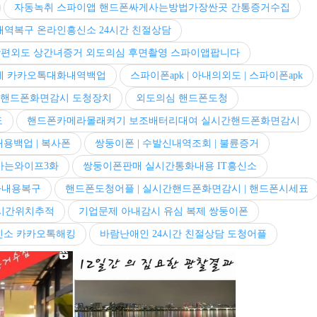
자동녹취 스파이앱 핸드폰싸게사는방법가장싼곳 간통증거수집
내역복구 온라인흥신소 24시간 친절상담
남편외도 상간녀증거 외도의심 후면촬영 스파이앱팝니다
제 카카오톡대화내역백업
스파이폰apk | 아내의외도 | 스파이폰apk
간핸드폰화면감시 도청장치
외도의심 핸드폰도청
도
핸드폰카메라몰래켜기 보조배터리대여 실시간핸드폰화면감시
용백업 | 복사폰
쌍둥이폰 | 수발신내역조회 | 불륜증거
 아는와이프3화
쌍둥이폰판매 실시간통화내용 IT흥신소
화내용복구
핸드폰도청어플 | 실시간핸드폰화면감시 | 핸드폰시세표
실시간위치추적
기업문제 아내감시 유심 복제 쌍둥이폰
신소 카카오톡해킹
바람난애인 24시간 친절상담 도청어플