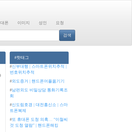
휴대폰
이미지
성인
요청
검색
#핫태그
#
신부대행 | 스마트폰위치추적 |
번호위치추적
0
#
외도증거 | 핸드폰어플옮기기
#
남편외도 비밀상담 통화기록조
회
#
신도림호갱 | 대전흥신소 | 스마
트폰복제
#
또 휴대폰 도청 의혹… “이철씨
것 도청 열람” | 핸드폰해킹