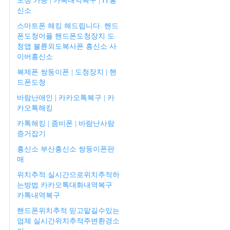
도청 가능 | 카톡내역복구 | IT흥
신소
스마트폰 해킹 해드립니다. 핸드
폰도청어플 핸드폰도청장치 도
청앱 불륜외도복사폰 흥신소 사
이버흥신소
복제폰 쌍둥이폰 | 도청장치 | 핸
드폰도청
바람난애인 | 카카오톡복구 | 카
카오톡해킹
카톡해킹 | 좀비폰 | 바람난사람
증거잡기
흥신소 부산흥신소 쌍둥이폰판
매
위치추적.실시간으로위치추적하
는방법 카카오톡대화내역복구
카톡내역복구
핸드폰위치추적 믿고맡길수있는
업체 실시간위치추적주변환경소