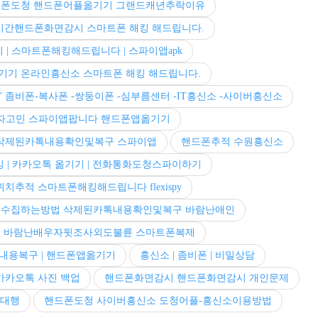
폰도청 핸드폰어플옮기기 그랜드캐년추락이유
시간핸드폰화면감시 스마트폰 해킹 해드립니다.
 | 스마트폰해킹해드립니다 | 스파이앱apk
기기 온라인흥신소 스마트폰 해킹 해드립니다.
좀비폰-복사폰 -쌍둥이폰 -심부름센터 -IT흥신소 -사이버흥신소
자고민 스파이앱팝니다 핸드폰앱옮기기
삭제된카톡내용확인및복구 스파이앱
핸드폰추적 수원흥신소
 | 카카오톡 옮기기 | 전화통화도청스파이하기
치추적 스마트폰해킹해드립니다 flexispy
수집하는방법 삭제된카톡내용확인및복구 바람난애인
 바람난배우자뒷조사외도불륜 스마트폰복제
내용복구 | 핸드폰앱옮기기
흥신소 | 좀비폰 | 비밀상담
카카오톡 사진 백업
핸드폰화면감시 핸드폰화면감시 개인문제
화대행
핸드폰도청 사이버흥신소 도청어플-흥신소이용방법