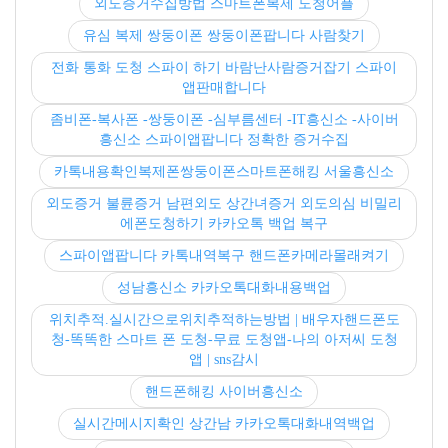
외도증거수집방법 스마트폰복제 도청어플
유심 복제 쌍둥이폰 쌍둥이폰팝니다 사람찾기
전화 통화 도청 스파이 하기 바람난사람증거잡기 스파이
앱판매합니다
좀비폰-복사폰 -쌍둥이폰 -심부름센터 -IT흥신소 -사이버
흥신소 스파이앱팝니다 정확한 증거수집
카톡내용확인복제폰쌍둥이폰스마트폰해킹 서울흥신소
외도증거 불륜증거 남편외도 상간녀증거 외도의심 비밀리
에폰도청하기 카카오톡 백업 복구
스파이앱팝니다 카톡내역복구 핸드폰카메라몰래켜기
성남흥신소 카카오톡대화내용백업
위치추적.실시간으로위치추적하는방법 | 배우자핸드폰도
청-똑똑한 스마트 폰 도청-무료 도청앱-나의 아저씨 도청
앱 | sns감시
핸드폰해킹 사이버흥신소
실시간메시지확인 상간남 카카오톡대화내역백업