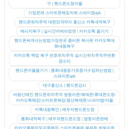
구 | 핸드폰도청어플
기업문제 스마트폰해킹의뢰 스파이앱apk
핸드폰위치추적 대한민국NO1 흥신소 카톡내역복구
메시지복구 | 실시간카메라정면 | 카카오톡 옮기기
핸드폰싸게사는방법가장싼곳 좀비폰 복사폰 카카오톡대
화내용복구
카카오톡 백업 복구 번호위치추적 실시간위치추적주변환
경소리
핸드폰어플옮기기 | 통화내용듣기로증거수집하는방법 |
스파이폰apk
대구흥신소 | 핸드폰감시
바람난애인 핸드폰위치추적 쌍둥이폰/복제폰/휴대폰도청/
카카오톡해킹/스마트폰해킹/용산복제폰/스파이앱/어플
카톡내용확인 | 배우자핸드폰도청
통화내역복구 | 배우자핸드폰도청 | 쌍둥이폰판매
카카오톡해킹및각종해킹.스마트폰복제.복제폰.쌍둥이폰