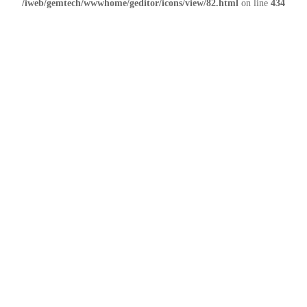
/iweb/gemtech/wwwhome/geditor/icons/view/82.html
on line
434