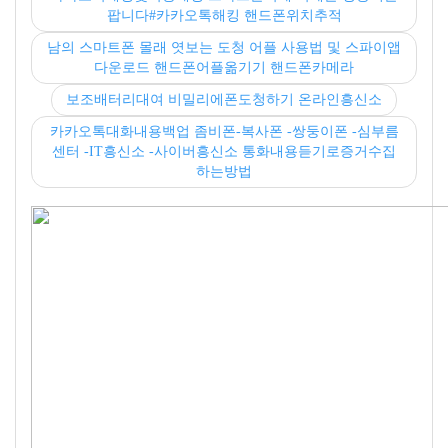
팝니다#카카오톡해킹 핸드폰위치추적
남의 스마트폰 몰래 엿보는 도청 어플 사용법 및 스파이앱
다운로드 핸드폰어플옮기기 핸드폰카메라
보조배터리대여 비밀리에폰도청하기 온라인흥신소
카카오톡대화내용백업 좀비폰-복사폰 -쌍둥이폰 -심부름
센터 -IT흥신소 -사이버흥신소 통화내용듣기로증거수집
하는방법