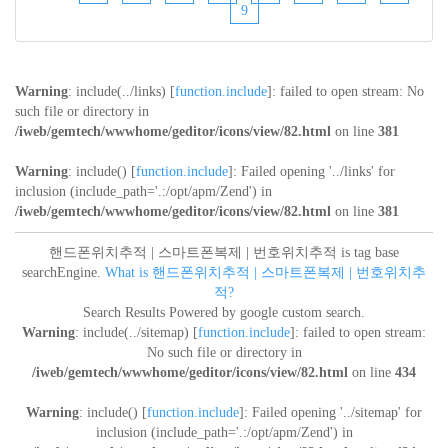
9
Warning
: include(../links) [
function.include
]: failed to open stream: No
such file or directory in
/iweb/gemtech/wwwhome/geditor/icons/view/82.html
on line
381
Warning
: include() [
function.include
]: Failed opening '../links' for
inclusion (include_path='.:/opt/apm/Zend') in
/iweb/gemtech/wwwhome/geditor/icons/view/82.html
on line
381
핸드폰위치추적 | 스마트폰복제 | 번호위치추적 is tag base
searchEngine.
What is 핸드폰위치추적 | 스마트폰복제 | 번호위치추
적?
Search Results Powered by google custom search.
Warning
: include(../sitemap) [
function.include
]: failed to open stream:
No such file or directory in
/iweb/gemtech/wwwhome/geditor/icons/view/82.html
on line
434
Warning
: include() [
function.include
]: Failed opening '../sitemap' for
inclusion (include_path='.:/opt/apm/Zend') in