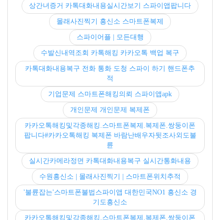
상간녀증거 카톡대화내용실시간보기 스파이앱팝니다
몰래사진찍기 흥신소 스마트폰복제
스파이어플 | 모든대행
수발신내역조회 카톡해킹 카카오톡 백업 복구
카톡대화내용복구 전화 통화 도청 스파이 하기 핸드폰추
적
기업문제 스마트폰해킹의뢰 스파이앱apk
개인문제 개인문제 복제폰
카카오톡해킹및각종해킹.스마트폰복제.복제폰.쌍둥이폰
팝니다#카카오톡해킹 복제폰 바람난배우자뒷조사외도불
륜
실시간카메라정면 카톡대화내용복구 실시간통화내용
수원흥신소 | 몰래사진찍기 | 스마트폰위치추적
'불륜잡는'스마트폰불법스파이앱 대한민국NO1 흥신소 경
기도흥신소
카카오톡해킹및각종해킹.스마트폰복제.복제폰.쌍둥이폰