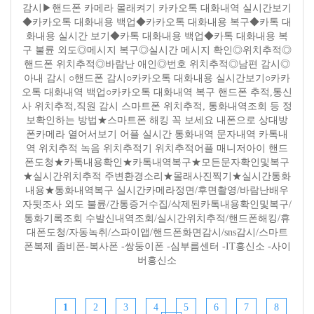
감시▶핸드폰 카메라 몰래켜기 카카오톡 대화내역 실시간보기
◆카카오톡 대화내용 백업◆카카오톡 대화내용 복구◆카톡 대
화내용 실시간 보기◆카톡 대화내용 백업◆카톡 대화내용 복
구 불륜 외도◎메시지 복구◎실시간 메시지 확인◎위치추적◎
핸드폰 위치추적◎바람난 애인◎번호 위치추적◎남편 감시◎
아내 감시 ○핸드폰 감시○카카오톡 대화내용 실시간보기○카카
오톡 대화내역 백업○카카오톡 대화내역 복구 핸드폰 추적,통신
사 위치추적,직원 감시 스마트폰 위치추적, 통화내역조회 등 정
보확인하는 방법★스마트폰 해킹 꼭 보세요 내폰으로 상대방
폰카메라 열어서보기 어플 실시간 통화내역 문자내역 카톡내
역 위치추적 녹음 위치추적기 위치추적어플 매니저아이 핸드
폰도청★카톡내용확인★카톡내역복구★모든문자확인및복구
★실시간위치추적 주변환경소리★몰래사진찍기★실시간통화
내용★통화내역복구 실시간카메라정면/후면촬영/바람난배우
자뒷조사 외도 불륜/간통증거수집/삭제된카톡내용확인및복구/
통화기록조회 수발신내역조회/실시간위치추적/핸드폰해킹/휴
대폰도청/자동녹취/스파이앱/핸드폰화면감시/sns감시/스마트
폰복제 좀비폰-복사폰 -쌍둥이폰 -심부름센터 -IT흥신소 -사이
버흥신소
1
2
3
4
5
6
7
8