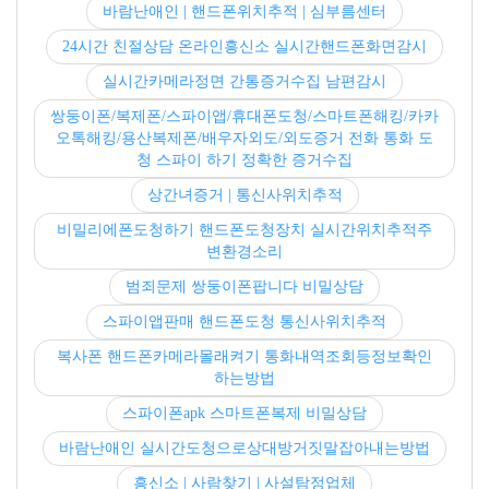
바람난애인 | 핸드폰위치추적 | 심부름센터
24시간 친절상담 온라인흥신소 실시간핸드폰화면감시
실시간카메라정면 간통증거수집 남편감시
쌍둥이폰/복제폰/스파이앱/휴대폰도청/스마트폰해킹/카카
오톡해킹/용산복제폰/배우자외도/외도증거 전화 통화 도
청 스파이 하기 정확한 증거수집
상간녀증거 | 통신사위치추적
비밀리에폰도청하기 핸드폰도청장치 실시간위치추적주
변환경소리
범죄문제 쌍둥이폰팝니다 비밀상담
스파이앱판매 핸드폰도청 통신사위치추적
복사폰 핸드폰카메라몰래켜기 통화내역조회등정보확인
하는방법
스파이폰apk 스마트폰복제 비밀상담
바람난애인 실시간도청으로상대방거짓말잡아내는방법
흥신소 | 사람찾기 | 사설탐정업체