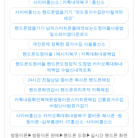
사이버흥신소 | 카톡내역복구 | 흥신소
사이버흥신소 핸드폰앱옮기기 "외도증거수집은이렇게하
세요"
핸드폰앱옮기기 남의스마트폰몰래엿보는도청어플사용법
및스파이앱다운로드
개인문제 정확한 증거수집 서울흥신소
핸드폰도청어플 | 메시지복구 | 카톡대화내용백업
핸드폰도청어플 핸드폰도청장치 도청앱 카카오톡대화내
역백업 수발신내역조회
24시간 친절상담 좀비폰 복사폰 핸드폰해킹
핸드폰화면감시 핸드폰위치추적 카톡해킹
카톡내용확인복제폰쌍둥이폰스마트폰해킹 간통증거수집
바람난사람증거잡기
사이버흥신소 카카오톡대화내용복구 좀비폰-복사폰 -쌍
둥이폰 -심부름센터 -IT흥신소 -사이버흥신소
쌍둥이폰▶쌍둥이폰 판매▶핸드폰 도청▶실시간 핸드폰 화면