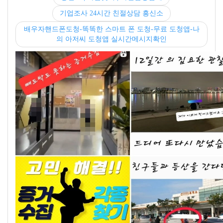
기업조사 24시간 친절상담 흥신소
배우자핸드폰도청-똑똑한 스마트 폰 도청-무료 도청앱-나
의 아저씨 도청앱 실시간메시지확인