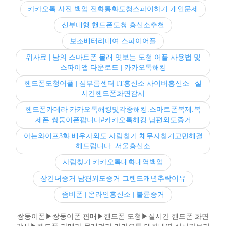
카카오톡 사진 백업 전화통화도청스파이하기 개인문제
신부대행 핸드폰도청 흥신소추천
보조배터리대여 스파이어플
위자료 | 남의 스마트폰 몰래 엿보는 도청 어플 사용법 및
스파이앱 다운로드 | 카카오톡해킹
핸드폰도청어플 | 심부름센터 IT흥신소 사이버흥신소 | 실
시간핸드폰화면감시
핸드폰카메라 카카오톡해킹및각종해킹.스마트폰복제.복
제폰.쌍둥이폰팝니다#카카오톡해킹 남편외도증거
아는와이프3화 배우자외도 사람찾기 채무자찾기고민해결
해드립니다. 서울흥신소
사람찾기 카카오톡대화내역백업
상간녀증거 남편외도증거 그랜드캐년추락이유
좀비폰 | 온라인흥신소 | 불륜증거
쌍둥이폰▶쌍둥이폰 판매▶핸드폰 도청▶실시간 핸드폰 화면