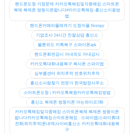
핸드폰도청 가정문제 카카오톡해킹및각종해킹.스마트폰
복제.복제폰.쌍둥이폰팝니다#카카오톡해킹-흥신소이용방
법
핸드폰카메라몰래켜기 도청어플 flexispy
기업조사 24시간 친절상담 흥신소
불륜외도 카톡복구 스파이폰apk
핸드폰화면감시 아내외도 아내감시
카카오톡대화내용복구 복사폰 스파이앱
심부름센터 위치추적 번호위치추적
흥신소사람찾기 전문가 한국탐정사무소
스마트폰도청 | 카카오톡복원카카오톡해킹방법
흥신소 복제폰 쌍둥이폰 아는와이프3화
카카오톡해킹및각종해킹.스마트폰복제.복제폰.쌍둥이폰
팝니다카카오톡해킹스마트폰해킹.. 스파이앱|스파이휴대
전화|위치추적|폰내역|사이버흥신소 카카오톡대화내용복
구