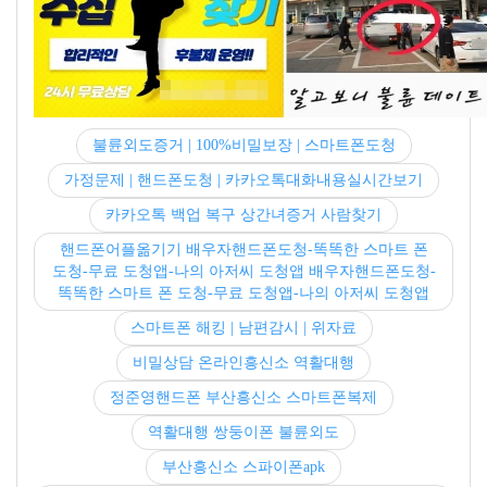
불륜외도증거 | 100%비밀보장 | 스마트폰도청
가정문제 | 핸드폰도청 | 카카오톡대화내용실시간보기
카카오톡 백업 복구 상간녀증거 사람찾기
핸드폰어플옮기기 배우자핸드폰도청-똑똑한 스마트 폰
도청-무료 도청앱-나의 아저씨 도청앱 배우자핸드폰도청-
똑똑한 스마트 폰 도청-무료 도청앱-나의 아저씨 도청앱
스마트폰 해킹 | 남편감시 | 위자료
비밀상담 온라인흥신소 역활대행
정준영핸드폰 부산흥신소 스마트폰복제
역활대행 쌍둥이폰 불륜외도
부산흥신소 스파이폰apk