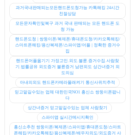
과거국내판매되는모든핸드폰도청가능 카톡해킹 24시간
친절상담
모든문자확인및복구 과거 국내 판매되는 모든 핸드폰 도
청 가능
핸드폰도청 | 쌍둥이폰/복제폰/휴대폰도청/카카오톡해킹/
스마트폰해킹/용산복제폰/스파이앱/어플 | 정확한 증거수
집
핸드폰어플옮기기 가정고민.외도.불륜.증거수집.사람찾
기.법률공유 외도증거 불륜증거 남편외도 상간녀증거 외
도의심
아내의외도 핸드폰카메라몰래켜기 통신사위치추적
믿고맡길수있는 업체 대한민국NO1 흥신소 쌍둥이폰팝니
다
상간녀증거 믿고맡길수있는 업체 사람찾기
스파이앱 실시간메시지확인
흥신소추천 쌍둥이폰/복제폰/스파이앱/휴대폰도청/스마트
폰해킹/카카오톡해킹/용산복제폰/배우자외도/외도증거 사