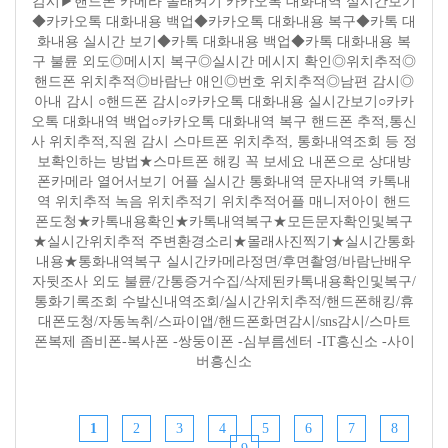
감시▶핸드폰 카메라 몰래켜기 카카오톡 대화내역 실시간보기
◆카카오톡 대화내용 백업◆카카오톡 대화내용 복구◆카톡 대
화내용 실시간 보기◆카톡 대화내용 백업◆카톡 대화내용 복
구 불륜 외도◎메시지 복구◎실시간 메시지 확인◎위치추적◎
핸드폰 위치추적◎바람난 애인◎번호 위치추적◎남편 감시◎
아내 감시 ○핸드폰 감시○카카오톡 대화내용 실시간보기○카카
오톡 대화내역 백업○카카오톡 대화내역 복구 핸드폰 추적,통신
사 위치추적,직원 감시 스마트폰 위치추적, 통화내역조회 등 정
보확인하는 방법★스마트폰 해킹 꼭 보세요 내폰으로 상대방
폰카메라 열어서보기 어플 실시간 통화내역 문자내역 카톡내
역 위치추적 녹음 위치추적기 위치추적어플 매니저아이 핸드
폰도청★카톡내용확인★카톡내역복구★모든문자확인및복구
★실시간위치추적 주변환경소리★몰래사진찍기★실시간통화
내용★통화내역복구 실시간카메라정면/후면촬영/바람난배우
자뒷조사 외도 불륜/간통증거수집/삭제된카톡내용확인및복구/
통화기록조회 수발신내역조회/실시간위치추적/핸드폰해킹/휴
대폰도청/자동녹취/스파이앱/핸드폰화면감시/sns감시/스마트
폰복제 좀비폰-복사폰 -쌍둥이폰 -심부름센터 -IT흥신소 -사이
버흥신소
1
2
3
4
5
6
7
8