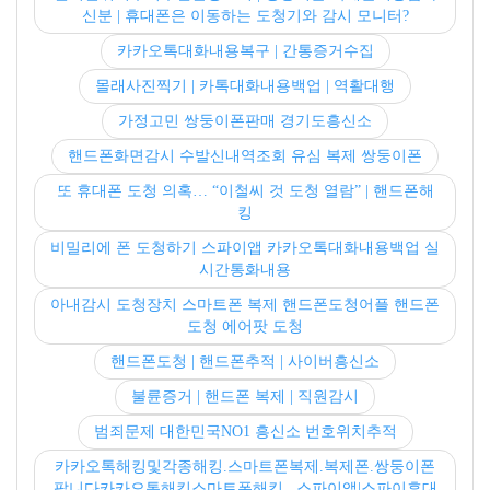
신분 | 휴대폰은 이동하는 도청기와 감시 모니터?
카카오톡대화내용복구 | 간통증거수집
몰래사진찍기 | 카톡대화내용백업 | 역활대행
가정고민 쌍둥이폰판매 경기도흥신소
핸드폰화면감시 수발신내역조회 유심 복제 쌍둥이폰
또 휴대폰 도청 의혹… “이철씨 것 도청 열람” | 핸드폰해
킹
비밀리에 폰 도청하기 스파이앱 카카오톡대화내용백업 실
시간통화내용
아내감시 도청장치 스마트폰 복제 핸드폰도청어플 핸드폰
도청 에어팟 도청
핸드폰도청 | 핸드폰추적 | 사이버흥신소
불륜증거 | 핸드폰 복제 | 직원감시
범죄문제 대한민국NO1 흥신소 번호위치추적
카카오톡해킹및각종해킹.스마트폰복제.복제폰.쌍둥이폰
팝니다카카오톡해킹스마트폰해킹.. 스파이앱|스파이휴대