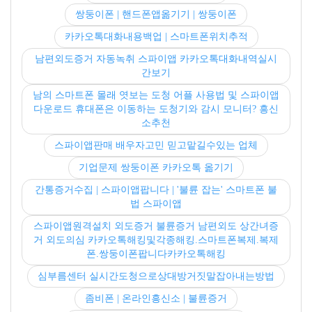
쌍둥이폰 | 핸드폰앱옮기기 | 쌍둥이폰
카카오톡대화내용백업 | 스마트폰위치추적
남편외도증거 자동녹취 스파이앱 카카오톡대화내역실시
간보기
남의 스마트폰 몰래 엿보는 도청 어플 사용법 및 스파이앱
다운로드 휴대폰은 이동하는 도청기와 감시 모니터? 흥신
소추천
스파이앱판매 배우자고민 믿고맡길수있는 업체
기업문제 쌍둥이폰 카카오톡 옮기기
간통증거수집 | 스파이앱팝니다 | '불륜 잡는' 스마트폰 불
법 스파이앱
스파이앱원격설치 외도증거 불륜증거 남편외도 상간녀증
거 외도의심 카카오톡해킹및각종해킹.스마트폰복제.복제
폰.쌍둥이폰팝니다카카오톡해킹
심부름센터 실시간도청으로상대방거짓말잡아내는방법
좀비폰 | 온라인흥신소 | 불륜증거