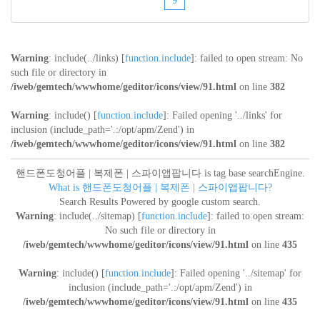
9
Warning
: include(../links) [
function.include
]: failed to open stream: No
such file or directory in
/iweb/gemtech/wwwhome/geditor/icons/view/91.html
on line
382
Warning
: include() [
function.include
]: Failed opening '../links' for
inclusion (include_path='.:/opt/apm/Zend') in
/iweb/gemtech/wwwhome/geditor/icons/view/91.html
on line
382
핸드폰도청어플 | 복제폰 | 스파이앱팝니다 is tag base searchEngine.
What is 핸드폰도청어플 | 복제폰 | 스파이앱팝니다?
Search Results Powered by google custom search.
Warning
: include(../sitemap) [
function.include
]: failed to open stream:
No such file or directory in
/iweb/gemtech/wwwhome/geditor/icons/view/91.html
on line
435
Warning
: include() [
function.include
]: Failed opening '../sitemap' for
inclusion (include_path='.:/opt/apm/Zend') in
/iweb/gemtech/wwwhome/geditor/icons/view/91.html
on line
435