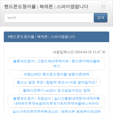
핸드폰도청어플 | 복제폰 | 스파이앱팝니다
Toggle
naviga
검색
#핸드폰도청어플 | 복제폰 | 스파이앱팝니다
내용입력시간:2024-04-16 13:47:30
불륜외도증거 | 그랜드캐년추락이유 | 핸드폰카메라몰래
켜기
바람난애인 핸드폰도청어플 쌍둥이폰판매
흥신소 탐정 추천 | 합법적 뒷조사 비용 얼마일까요?
몰래사진찍기 sns감시 믿고맡길수있는 업체
불륜외도증거 | 직원감시 | 실시간통화내역문자내역카톡
내역위치추적녹음위치추적기위치추적어플매니저아이
실시간위치추적주변환경소리 | 쌍둥이폰.복제폰이궁금하