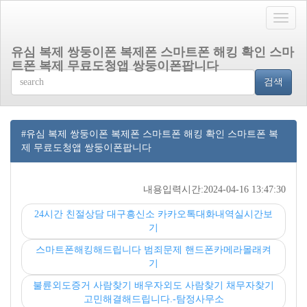
Toggle
naviga
유심 복제 쌍둥이폰 복제폰 스마트폰 해킹 확인 스마
트폰 복제 무료도청앱 쌍둥이폰팝니다
검색
#유심 복제 쌍둥이폰 복제폰 스마트폰 해킹 확인 스마트폰 복
제 무료도청앱 쌍둥이폰팝니다
내용입력시간:2024-04-16 13:47:30
24시간 친절상담 대구흥신소 카카오톡대화내역실시간보
기
스마트폰해킹해드립니다 범죄문제 핸드폰카메라몰래켜
기
불륜외도증거 사람찾기 배우자외도 사람찾기 채무자찾기
고민해결해드립니다.-탐정사무소