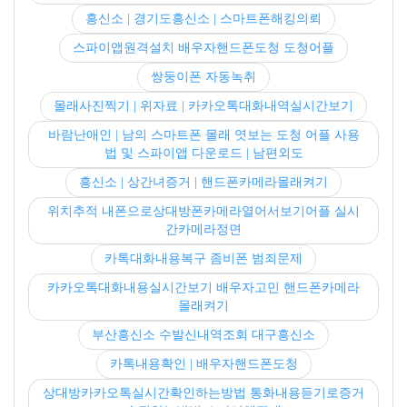
흥신소 | 경기도흥신소 | 스마트폰해킹의뢰
스파이앱원격설치 배우자핸드폰도청 도청어플
쌍둥이폰 자동녹취
몰래사진찍기 | 위자료 | 카카오톡대화내역실시간보기
바람난애인 | 남의 스마트폰 몰래 엿보는 도청 어플 사용
법 및 스파이앱 다운로드 | 남편외도
흥신소 | 상간녀증거 | 핸드폰카메라몰래켜기
위치추적 내폰으로상대방폰카메라열어서보기어플 실시
간카메라정면
카톡대화내용복구 좀비폰 범죄문제
카카오톡대화내용실시간보기 배우자고민 핸드폰카메라
몰래켜기
부산흥신소 수발신내역조회 대구흥신소
카톡내용확인 | 배우자핸드폰도청
상대방카카오톡실시간확인하는방법 통화내용듣기로증거