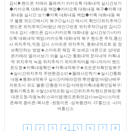
감시▶핸드폰 카메라 몰래켜기 카카오톡 대화내역 실시간보기
◆카카오톡 대화내용 백업◆카카오톡 대화내용 복구◆카톡 대
화내용 실시간 보기◆카톡 대화내용 백업◆카톡 대화내용 복
구 불륜 외도◎메시지 복구◎실시간 메시지 확인◎위치추적◎
핸드폰 위치추적◎바람난 애인◎번호 위치추적◎남편 감시◎
아내 감시 ○핸드폰 감시○카카오톡 대화내용 실시간보기○카카
오톡 대화내역 백업○카카오톡 대화내역 복구 핸드폰 추적,통신
사 위치추적,직원 감시 스마트폰 위치추적, 통화내역조회 등 정
보확인하는 방법★스마트폰 해킹 꼭 보세요 내폰으로 상대방
폰카메라 열어서보기 어플 실시간 통화내역 문자내역 카톡내
역 위치추적 녹음 위치추적기 위치추적어플 매니저아이 핸드
폰도청★카톡내용확인★카톡내역복구★모든문자확인및복구
★실시간위치추적 주변환경소리★몰래사진찍기★실시간통화
내용★통화내역복구 실시간카메라정면/후면촬영/바람난배우
자뒷조사 외도 불륜/간통증거수집/삭제된카톡내용확인및복구/
통화기록조회 수발신내역조회/실시간위치추적/핸드폰해킹/휴
대폰도청/자동녹취/스파이앱/핸드폰화면감시/sns감시/스마트
폰복제 좀비폰-복사폰 -쌍둥이폰 -심부름센터 -IT흥신소 -사이
버흥신소
1
2
3
4
5
6
7
8