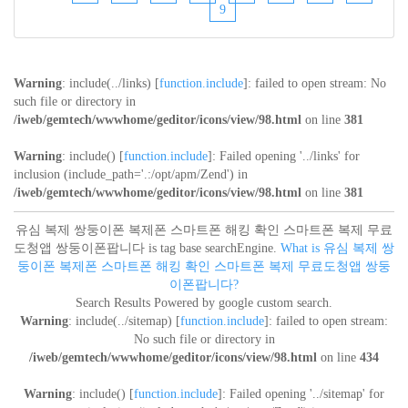
9
Warning
: include(../links) [
function.include
]: failed to open stream: No
such file or directory in
/iweb/gemtech/wwwhome/geditor/icons/view/98.html
on line
381
Warning
: include() [
function.include
]: Failed opening '../links' for
inclusion (include_path='.:/opt/apm/Zend') in
/iweb/gemtech/wwwhome/geditor/icons/view/98.html
on line
381
유심 복제 쌍둥이폰 복제폰 스마트폰 해킹 확인 스마트폰 복제 무료
도청앱 쌍둥이폰팝니다 is tag base searchEngine.
What is 유심 복제 쌍
둥이폰 복제폰 스마트폰 해킹 확인 스마트폰 복제 무료도청앱 쌍둥
이폰팝니다?
Search Results Powered by google custom search.
Warning
: include(../sitemap) [
function.include
]: failed to open stream:
No such file or directory in
/iweb/gemtech/wwwhome/geditor/icons/view/98.html
on line
434
Warning
: include() [
function.include
]: Failed opening '../sitemap' for