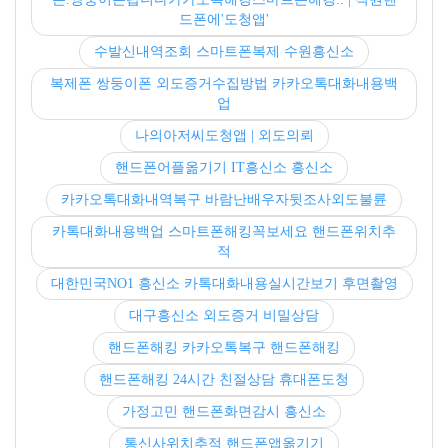
드폰에'도청앱'
수발신내역조회 스마트폰복제 수원흥신소
복제폰 쌍둥이폰 외도증거수집방법 카카오톡대화내용백
업
나의아저씨도청앱 | 외도의뢰
핸드폰어플옮기기 IT흥신소 흥신소
카카오톡대화내역복구 바람난배우자뒷조사외도불륜
카톡대화내용백업 스마트폰해킹꼭보세요 핸드폰위치추
적
대한민국NO1 흥신소 카톡대화내용실시간보기 후면촬영
대구흥신소 외도증거 비밀상담
핸드폰해킹 카카오톡복구 핸드폰해킹
핸드폰해킹 24시간 친절상담 휴대폰도청
가정고민 핸드폰화면감시 흥신소
통신사위치추적 핸드폰앱옮기기