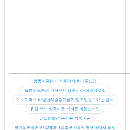
쌍둥이폰판매 직원감시 휴대폰도청
불륜외도증거 가정문제 IT흥신소-탐정사무소
메시지복구 바람난사람증거잡기 믿고맡길수있는 업체
유심 복제 쌍둥이폰 복제폰 바람난애인
신도림호갱 복사폰 쌍둥이폰
불륜외도증거 카톡대화내용복구 스파이앱원격설치-탐정