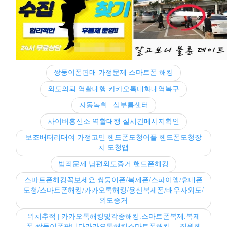
쌍둥이폰판매 가정문제 스마트폰 해킹
외도의뢰 역활대행 카카오톡대화내역복구
자동녹취 | 심부름센터
사이버흥신소 역활대행 실시간메시지확인
보조배터리대여 가정고민 핸드폰도청어플 핸드폰도청장
치 도청앱
범죄문제 남편외도증거 핸드폰해킹
스마트폰해킹꼭보세요 쌍둥이폰/복제폰/스파이앱/휴대폰
도청/스마트폰해킹/카카오톡해킹/용산복제폰/배우자외도/
외도증거
위치추적 | 카카오톡해킹및각종해킹.스마트폰복제.복제
폰.쌍둥이폰팝니다카카오톡해킹스마트폰해킹.. | 직원핸