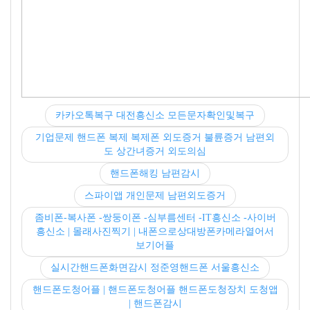
카카오톡복구 대전흥신소 모든문자확인및복구
기업문제 핸드폰 복제 복제폰 외도증거 불륜증거 남편외
도 상간녀증거 외도의심
핸드폰해킹 남편감시
스파이앱 개인문제 남편외도증거
좀비폰-복사폰 -쌍둥이폰 -심부름센터 -IT흥신소 -사이버
흥신소 | 몰래사진찍기 | 내폰으로상대방폰카메라열어서
보기어플
실시간핸드폰화면감시 정준영핸드폰 서울흥신소
핸드폰도청어플 | 핸드폰도청어플 핸드폰도청장치 도청앱
| 핸드폰감시