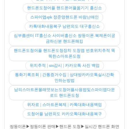
핸드폰도청어플 핸드폰어플옮기기 흥신소
스파이앱apk 정준영핸드폰 바람난애인
카톡대화내용복구 남편외도 대구흥신소
심부름센터 IT흥신소 사이버흥신소 쌍둥이폰.복제폰이궁
금하신분 핸드폰해킹
핸드폰도청어플 핸드폰도청장치 도청앱 번호위치추적 똑
똑한스마트폰도청
위치추적 | sns감시 | 카카오톡 사진 백업
통화기록조회 | 간통증거수집 | 상대방카카오톡실시간확
인하는방법
남의스마트폰몰래엿보는도청어플사용법및스파이앱다운
로드 핸드폰도청
위자료 | 스마트폰복제 | 카톡대화내용백업
도청어플 남편외도 카카오톡대화내용복구
쌍둥이폰▶쌍둥이폰 판매▶핸드폰 도청▶실시간 핸드폰 화면