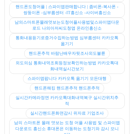
핸드폰도청어플 | 스파이앱판매합니다 | 좀비폰-복사폰 -
쌍둥이폰 -심부름센터 -IT흥신소 -사이버흥신소
남의스마트폰몰래엿보는도청어플사용법및스파이앱다운
로드 나의아저씨도청앱 온라인흥신소
통화내용듣기로증거수집하는방법 심부름센터 카카오톡
옮기기
핸드폰추적 바람난배우자뒷조사외도불륜
외도의심 통화내역조회등정보확인하는방법 카카오톡대
화내역실시간보기
스파이앱팝니다 카카오톡 옮기기 모든대행
핸드폰해킹 핸드폰추적 핸드폰추적
실시간카메라정면 카카오톡대화내역복구 실시간위치추
적
실시간핸드폰화면감시 위자료 기업조사
남의 스마트폰 몰래 엿보는 도청 어플 사용법 및 스파이앱
다운로드 흥신소 휴대폰은 이동하는 도청기와 감시 모니