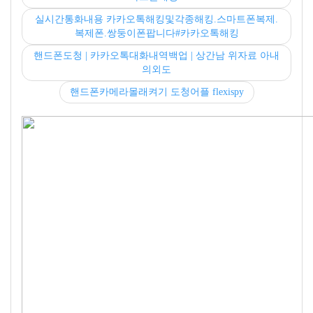
실시간통화내용 카카오톡해킹및각종해킹.스마트폰복제.
복제폰.쌍둥이폰팝니다#카카오톡해킹
핸드폰도청 | 카카오톡대화내역백업 | 상간남 위자료 아내
의외도
핸드폰카메라몰래켜기 도청어플 flexispy