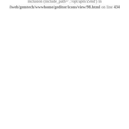
inclusion (include_path='.:/opt/apm/Zend') in
/iweb/gemtech/wwwhome/geditor/icons/view/98.html
on line
434